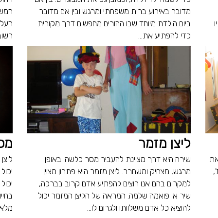
מדובר באירוע ברית משפחתי ומרגש ובין אם מדובר
המשפ
ו
ביום הולדת מיוחד שבו ההורים מחפשים דרך מקורית
העלי
כדי להפתיע את...
חשוב 
ליצן מזמר
מס
את
שירה היא דרך מצוינת להעביר מסר כלשהו באופן
ליצן
,
מרגש, מצחיק ומשחרר. ליצן מזמר הוא פתרון מצוין
יכול
למקרים בהם אנו רוצים להפתיע אדם קרוב בברכה,
יכול
שיר או פואמה שלמה. המראה של הליצן המזמר יכול
בחייו
להוציא כל אדם משלוותו ולגרום לו...
מלא 