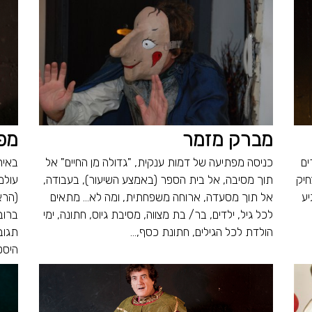
מברק מזמר
מפ
ים
כניסה מפתיעה של דמות ענקית, "גדולה מן החיים" אל
באיר
חיק
תוך מסיבה, אל בית הספר (באמצע השיעור), בעבודה,
עולם
יע
אל תוך מסעדה, ארוחה משפחתית, ומה לא… מתאים
(הרא
לכל גיל, ילדים, בר/ בת מצווה, מסיבת גיוס, חתונה, ימי
ברוב
הולדת לכל הגילים, חתונת כסף,...
תגוב
היסטו