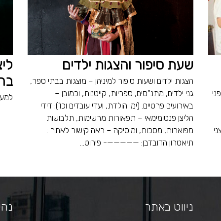
שעת סיפור והצגות ילדים
ליצ
ברי
הצגות ילדים ושעות סיפור למיניהן – מוצגות בבתי ספר,
ני
גני ילדים, מתנ"סים, ספריות, קייטנות, וכמובן –
למעב
באירועים פרטיים. (ימי הולדת, ועדי עובדים וכו'): דידי
הליצן פנטומימאי – תפאורות מרשימות, תלבושות
ני
מפוארות, מסכות, ומוסיקה – ראה קישור לאתר :
תיאטרון הדובדבן: —————- פירוט...
ניווט באתר
נהי